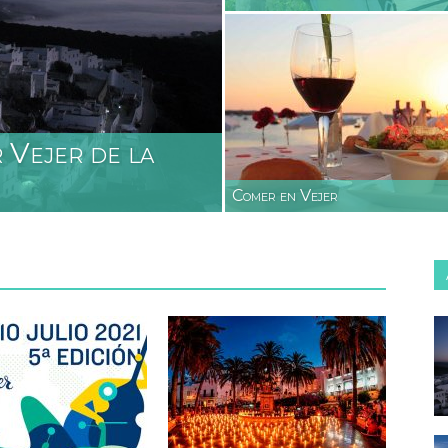
mo
r Vejer de la
Comer en Vejer