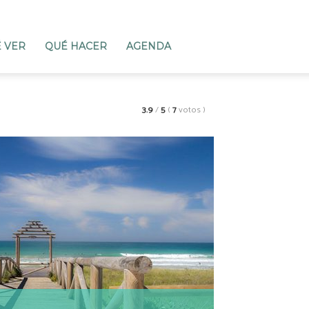
 VER
QUÉ HACER
AGENDA
3.9
/
5
(
7
votos
)