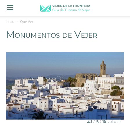
Inicio
Qué Ver
Monumentos de Vejer
4.1
/
5
(
16
votos
)